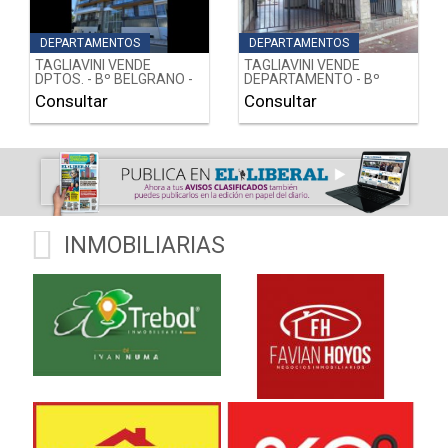
DEPARTAMENTOS
DEPARTAMENTOS
TAGLIAVINI VENDE
TAGLIAVINI VENDE
DPTOS. - Bº BELGRANO -
DEPARTAMENTO - Bº
CALLE PUEYRREDON Nº
ALBERDI - CONSTITUCION
Consultar
Consultar
25 - SGO. DEL ESTERO
Nº 339 - SGO. DEL
ESTERO
INMOBILIARIAS