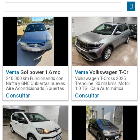
Operacion
Venta
6
Combustible
Nafta
5
Transmision
Venta
Gol power 1.6 mod 2007
Venta
Volkswagen T-Cross 2025
Automatica
2
240.000 km Funcionando con
Volkswagen T-Cross 2025.
Manual
2
Nafta y GNC Cubiertas nuevas
Trendline. 30 mil kms. Motor
Aire Acondicionado 5 puertas
1.0 TSI. Caja Automática.
Secuencial
1
Única mano. Cubiertas
Consultar
Consultar
nuevas. Auxilio sin usar.
Services oficiales. En
Año
garantía. Impecable, sin
2007
1
detalles. Con garantía.
Mallorca Automóviles.
2019
1
Calidad en todo lo que
2020
4
hacemos. Manuel Estrada
N°266, B°Reconquista,
Santiago del Estero -