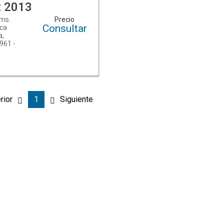
t 2013
kms.
Precio
Consultar
rca
a,
961 -
en
rior
1
Siguiente