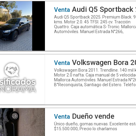
en www.mallorcaautomoviles.com
Audi Q5 Sportback
Venta
Audi Q5 Sportback 2025. Premium Black. 9
kms. Motor 2.0. 45 TFSI. 245 cv. Tracción
Quattro. Caja automática S-Tronic. Mallorc
Automóviles. Manuel Estrada N°266,
B°Reconquista, Santiago del Estero. Si que
conocer nuestra ubicación copiá el siguien
link:
https://maps.app.goo.gl/WEZh9n2hpH6CR
Teléfono: (0.3.8.5) 6.0.1.3.9.6.1 - WhatsApp
3.8.5.4.2.0 5.5.6.8 (Link para enviar un mje:
Volkswagen Bora 2
Venta
https://wa.me/543854205568 ) Descubrí 
Volkswagen Bora 2011. Trendline. 140 mil 
en www.mallorcaautomoviles.com. Seguin
Motor 2.0 nafta. Caja manual de 5 velocida
en Instagram.com/mallorca.automóviles y
Mallorca Automóviles. Manuel Estrada N°2
Facebook: Mallorca Automóviles
B°Reconquista, Santiago del Estero. Teléfo
(https://www.facebook.com/share/Zuv
(0385) 6013961 - WhatsApp 3854205568 (
para enviar un mje:
https://wa.me/543854205568 ) Descubrí 
en www.mallorcaautomoviles.com. Seguin
en Instagram.com/mallorca.automóviles y
Facebook: Mallorca Automóviles
Dueño vende
Venta
Único dueño, gomas nuevas. Excelente est
$15.500.000, Precio lo charlamos