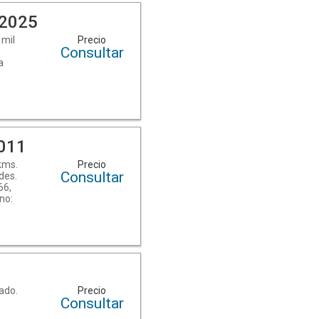
 2025
 mil
Precio
Consultar
a
rés
te
NgZ9.
011
más
kms.
Precio
os
Consultar
des.
66,
no:
MBG2fmQGqKSkD/)
Link
más
os
ado.
Precio
Consultar