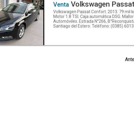
Volkswagen Passa
Venta
Volkswagen Passat Confort. 2013. 79 mil 
Motor 1.8 TSI. Caja automática DSG. Mallo
Automóviles. Estrada N°266, B°Reconquist
Santiago del Estero. Teléfono: (0385) 6013
WhatsApp: 3854205568. Descubrí más en
www.mallorcaautomoviles.com. Seguinos 
Instagram.com/mallorca.automóviles y
Facebook: Mallorca Automóviles
Ante