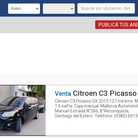
PUBLICÁ TUS AN
Citroen C3 Picasso
Venta
Citroen C3 Picasso SX 2013.127 mil kms. 
1.6 nafta. Caja manual. Mallorca Automóvil
Manuel Estrada N°266, B°Reconquista,
Santiago del Estero. Teléfono: (0385) 6013
WhatsApp: 3854205568 (Sebastián) y
3854759596 (Mariano). Seguinos en
Instagram.com/mallorca.automóviles y
Facebook: Mallorca Automóviles. Descubrí