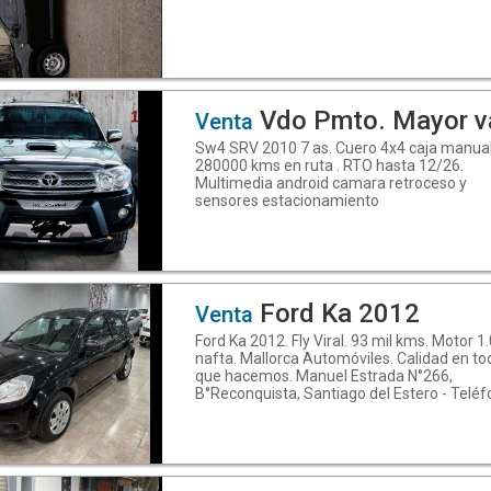
Vdo Pmto. Mayor v
Venta
Sw4 SRV 2010 7 as. Cuero 4x4 caja manual
280000 kms en ruta . RTO hasta 12/26.
Multimedia android camara retroceso y
sensores estacionamiento
Ford Ka 2012
Venta
Ford Ka 2012. Fly Viral. 93 mil kms. Motor 1
nafta. Mallorca Automóviles. Calidad en to
que hacemos. Manuel Estrada N°266,
B°Reconquista, Santiago del Estero - Teléf
(0385) 6013961 - WhatsApp: 3854205568.
Descubrí más en
www.mallorcaautomoviles.com. Seguinos 
Instagram.com/mallorca.automóviles y
Facebook: Mallorca Automóviles