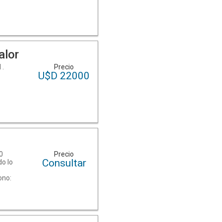
alor
 .
Precio
U$D 22000
.0
Precio
Consultar
do lo
ono:
en