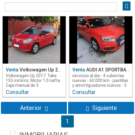
Operacion
Venta
2
Marca
Audi
1
VW
1
Venta
Volkswagen Up 2017
Venta
AUDI A1 SPORTBACK AUTOMATICO S-TRONIC AÑO 2017
Combustible
Volkswagen Up 2017. Take.
servicios al dia - 4 cubiertas
Nafta
2
155 mil kms. Motor 1.0 nafta.
nuevas - 60.000 km - pastillas
Caja manual de 5
y amortiguadores nuevos - 3
velocidades. Mallorca
modos de manejo -
Consultar
Consultar
Transmision
Automóviles. Manuel Estrada
3855702514
N°266, B°Reconquista,
Automatica
1
Santiago del Estero. Teléfono:
Anterior
Siguiente
Manual
1
(0385) 6013961 - WhatsApp
3854205568 (Link para enviar
un mje:
1
https://wa.me/543854205568
Año
) Descubrí más en
2017
2
www.mallorcaautomoviles.com.