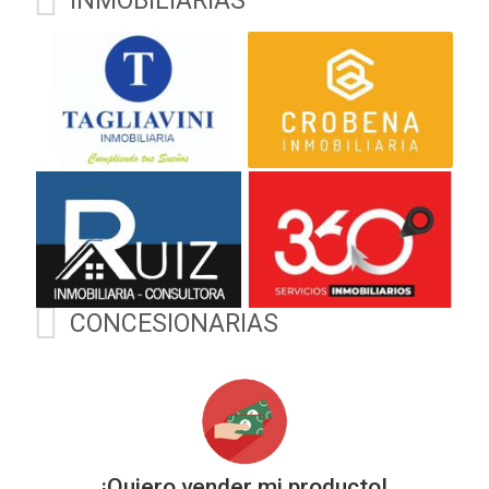
INMOBILIARIAS
enviar un mje:
Bordo
1
https://wa.me/543854205568
) Descubrí más en
www.mallorcaautomoviles.com.
Kms
Seguinos en
Instagram.com/mallorca.automóviles
y Facebook: Mallorca
Automóviles
(https://www.facebook.com/share/ZuvMBG2fmQGqKSkD/)
CONCESIONARIAS
¡Quiero vender mi producto!