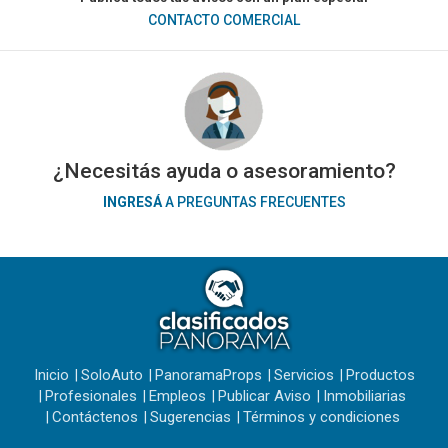
CONTACTO COMERCIAL
¿Necesitás ayuda o asesoramiento?
INGRESÁ
A PREGUNTAS FRECUENTES
Inicio
SoloAuto
PanoramaProps
Servicios
Productos
Profesionales
Empleos
Publicar Aviso
Inmobiliarias
Contáctenos
Sugerencias
Términos y condiciones