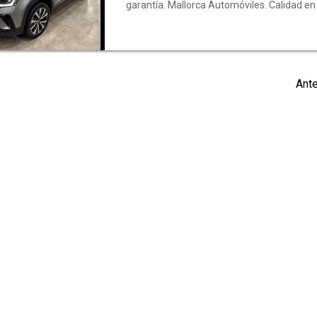
garantía. Mallorca Automóviles. Calidad en
lo que hacemos. Manuel Estrada N°266,
B°Reconquista, Santiago del Estero - Teléf
(0385) 6013961 - WhatsApp: 3854205568.
Descubrí más en
www.mallorcaautomoviles.com. Seguinos 
Instagram.com/mallorca.automóviles y
Ante
Facebook: Mallorca Automóviles