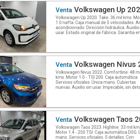
3854205568. Descubrí más en
www.mallorcaautomoviles.com. Seguinos 
Volkswagen Up 20
Venta
Instagram.com/mallorca.automóviles y
Volkswagen Up 2020. Take. 36 mil kms. Mo
Facebook: Mallorca Automóviles
1.0 nafta. Caja manual de 5 velocidades. Ai
acondicionado. Dirección hidráulica. Auxilio
usar. Estado original de fábrica. Garantía en
kilometraje, en la documentación y libre d
del vehículo. Vehículo en perfecto estado y
funcionamiento. Te ofrecemos la posibilid
que tu mecánico de confianza inspeccione 
vehículo y le dé el visto bueno. Mallorca
Automóviles. Calidad en todo lo que hace
Volkswagen Nivus 
Venta
Estrada N°266, B°Reconquista, Santiago de
Volkswagen Nivus 2022. Comfortline. 48 mi
Estero - Teléfono: (0.3.8.5) 6.0.1.3.9.6.1 -
kms. Motor 1.0 - TSI 200. Caja automática.
WhatsApp 3.8.5.4.2.0.5.5.6.8 (Link para env
Services oficiales. Única mano. Cubiertas
un mensaje: https://wa.me/543854205568
nuevas. Auxilio sin usar. Impecable, sin deta
Descubrí más en
Con garantía. Mallorca Automóviles. Calid
www.mallorcaautomoviles.com. Seguinos 
todo lo que hacemos. Manuel Estrada N°26
Instagram.com/mallorca.automóviles y
B°Reconquista, Santiago del Estero - Teléf
Facebook: Mallorca Automóviles
(0385) 6013961 - WhatsApp: 3854205568.
(https://www.facebook.com/share/Zuv
Descubrí más en
www.mallorcaautomoviles.com. Seguinos 
Volkswagen Taos 
Venta
Instagram.com/mallorca.automóviles y
Volkswagen Taos 2023. Highline. 33 mil km
Facebook: Mallorca Automóviles
Motor 1.4 - 250 TSI. Caja automática DSG. 
mano. Services oficiales. 0 detalles. Con