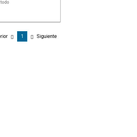
 todo
ono:
en
rior
1
Siguiente