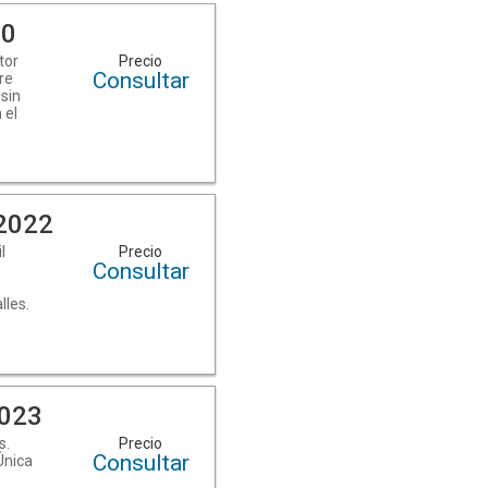
en
20
tor
Precio
Consultar
re
 sin
 el
euda
ad de
el
mos.
2022
l
l
Precio
Consultar
iar
 )
lles.
ad en
en
6,
ono:
MBG2fmQGqKSkD/)
en
2023
s.
Precio
Consultar
Única