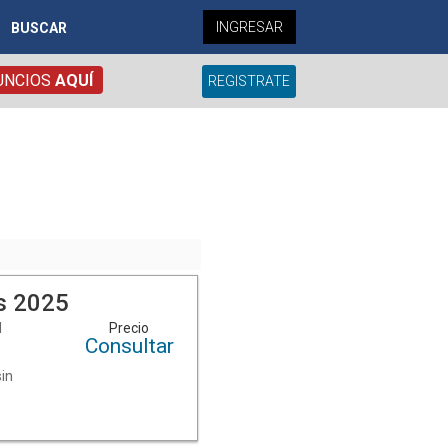
INGRESAR
BUSCAR
UNCIOS
AQUÍ
REGISTRATE
s 2025
l
Precio
Consultar
a
sin
es.
l
sApp: