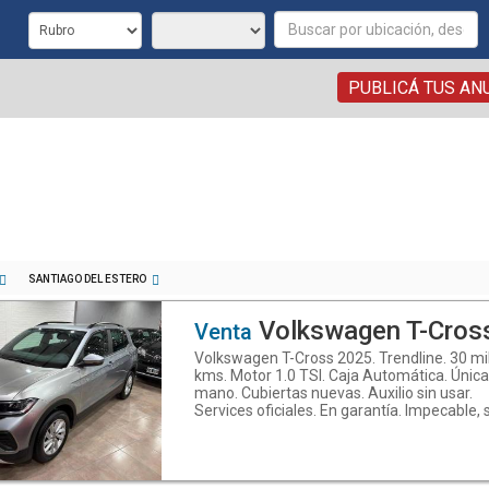
PUBLICÁ TUS AN
SANTIAGO DEL ESTERO
Volkswagen T-Cros
Venta
Volkswagen T-Cross 2025. Trendline. 30 mi
kms. Motor 1.0 TSI. Caja Automática. Únic
mano. Cubiertas nuevas. Auxilio sin usar.
Services oficiales. En garantía. Impecable, 
detalles. Con garantía. Mallorca Automóvil
Calidad en todo lo que hacemos. Manuel
Estrada N°266, B°Reconquista, Santiago de
Estero - Teléfono: (0385) 6013961 - What