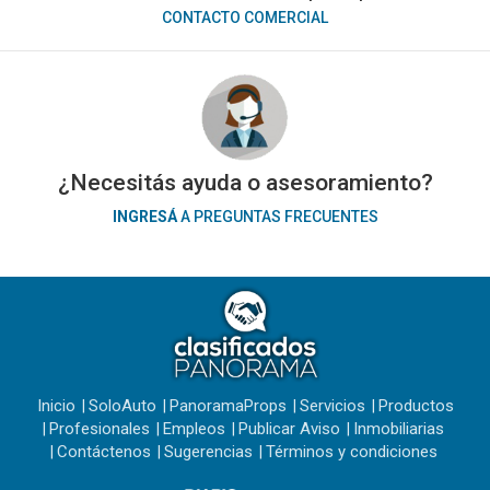
CONTACTO COMERCIAL
¿Necesitás ayuda o asesoramiento?
INGRESÁ
A PREGUNTAS FRECUENTES
Inicio
SoloAuto
PanoramaProps
Servicios
Productos
Profesionales
Empleos
Publicar Aviso
Inmobiliarias
Contáctenos
Sugerencias
Términos y condiciones