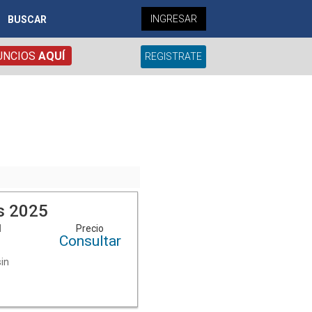
INGRESAR
BUSCAR
UNCIOS
AQUÍ
REGISTRATE
s 2025
l
Precio
Consultar
a
sin
es.
l
sApp: