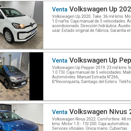
3854205568. Descubrí más en
www.mallorcaautomoviles.com. Seguinos 
Volkswagen Up 20
Venta
Instagram.com/mallorca.automóviles y
Volkswagen Up 2020. Take. 36 mil kms. Mo
Facebook: Mallorca Automóviles
1.0 nafta. Caja manual de 5 velocidades. Ai
acondicionado. Dirección hidráulica. Auxilio
usar. Estado original de fábrica. Garantía en
kilometraje, en la documentación y libre d
del vehículo. Vehículo en perfecto estado y
funcionamiento. Te ofrecemos la posibilid
que tu mecánico de confianza inspeccione 
vehículo y le dé el visto bueno. Mallorca
Automóviles. Calidad en todo lo que hace
Volkswagen Up Pep
Venta
Estrada N°266, B°Reconquista, Santiago de
Volkswagen Up Pepper 2019. 23 mil kms. 
Estero - Teléfono: (0.3.8.5) 6.0.1.3.9.6.1 -
1.0 TSI. Caja manual de 5 velocidades. Mal
WhatsApp 3.8.5.4.2.0.5.5.6.8 (Link para env
Automóviles. Manuel Estrada N°266,
un mensaje: https://wa.me/543854205568
B°Reconquista, Santiago del Estero. Teléfo
Descubrí más en
(0385) 6013961 - WhatsApp: 3854205568
www.mallorcaautomoviles.com. Seguinos 
(Sebastián) y 3854759596 (Mariano). Seg
Instagram.com/mallorca.automóviles y
en Instagram.com/mallorca.automóviles y
Facebook: Mallorca Automóviles
Facebook: Mallorca Automóviles. Descubrí
(https://www.facebook.com/share/Zuv
en www.mallorcaautomoviles.com
Volkswagen Nivus 
Venta
Volkswagen Nivus 2022. Comfortline. 48 mi
kms. Motor 1.0 - TSI 200. Caja automática.
Services oficiales. Única mano. Cubiertas