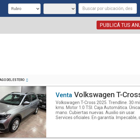
PUBLICÁ TUS AN
AGO DEL ESTERO
Volkswagen T-Cros
Venta
Volkswagen T-Cross 2025. Trendline. 30 mi
kms. Motor 1.0 TSI. Caja Automática. Únic
mano. Cubiertas nuevas. Auxilio sin usar.
Services oficiales. En garantía. Impecable, 
detalles. Con garantía. Mallorca Automóvil
Calidad en todo lo que hacemos. Manuel
Estrada N°266, B°Reconquista, Santiago de
Estero - Teléfono: (0385) 6013961 - What