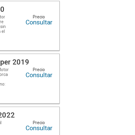
en
20
tor
Precio
Consultar
re
 sin
 el
euda
ad de
el
mos.
per 2019
l
Motor
Precio
Consultar
lorca
iar
 )
no:
en
uinos
 más
MBG2fmQGqKSkD/)
2022
l
Precio
Consultar