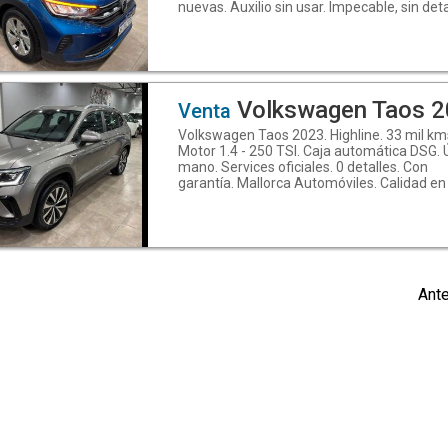
nuevas. Auxilio sin usar. Impecable, sin deta
Con garantía. Mallorca Automóviles. Calid
todo lo que hacemos. Manuel Estrada N°26
B°Reconquista, Santiago del Estero - Teléf
(0385) 6013961 - WhatsApp: 3854205568.
Descubrí más en
www.mallorcaautomoviles.com. Seguinos 
Volkswagen Taos 
Venta
Instagram.com/mallorca.automóviles y
Volkswagen Taos 2023. Highline. 33 mil km
Facebook: Mallorca Automóviles
Motor 1.4 - 250 TSI. Caja automática DSG. 
mano. Services oficiales. 0 detalles. Con
garantía. Mallorca Automóviles. Calidad en
lo que hacemos. Manuel Estrada N°266,
B°Reconquista, Santiago del Estero - Teléf
(0385) 6013961 - WhatsApp: 3854205568.
Descubrí más en
www.mallorcaautomoviles.com. Seguinos 
Instagram.com/mallorca.automóviles y
Ante
Facebook: Mallorca Automóviles