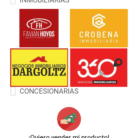
INMOBILIARIAS
https://wa.me/543854205568
$
1
) Descubrí más en
www.mallorcaautomoviles.com.
Seguinos en
Kms
Instagram.com/mallorca.automóviles
y Facebook: Mallorca
Automóviles
CONCESIONARIAS
¡Quiero vender mi producto!