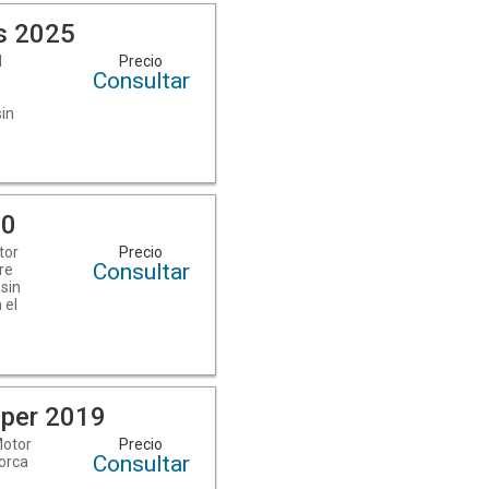
s 2025
l
Precio
Consultar
a
sin
es.
l
sApp:
en
20
tor
Precio
Consultar
re
 sin
 el
euda
ad de
el
mos.
per 2019
l
Motor
Precio
Consultar
lorca
iar
 )