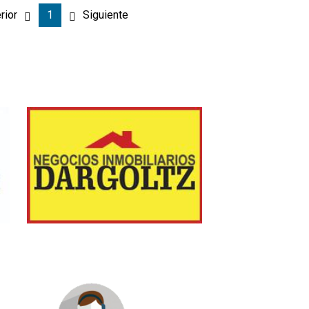
rior
1
Siguiente