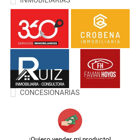
INMOBILIARIAS
https://wa.me/543854205568
$
1
) Descubrí más en
www.mallorcaautomoviles.com.
Seguinos en
Kms
Instagram.com/mallorca.automóviles
y Facebook: Mallorca
Automóviles
CONCESIONARIAS
¡Quiero vender mi producto!