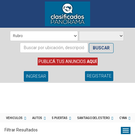
BUSCAR
PUBLICÁ TUS ANUNCIOS
AQUÍ
REGISTRATE
INGRESAR
VEHICULOS
AUTOS
5 PUERTAS
SANTIAGO DEL ESTERO
CYAN
Filtrar Resultados