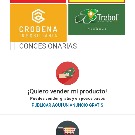
) Descubrí más en
www.mallorcaautomoviles.com.
Seguinos en
Instagram.com/mallorca.automóviles
y Facebook: Mallorca
Automóviles
(https://www.facebook.com/share/ZuvMBG2fmQGqKSkD/)
CONCESIONARIAS
¡Quiero vender mi producto!
Puedes vender gratis y en pocos pasos
PUBLICAR
AQUÍ
UN ANUNCIO GRATIS