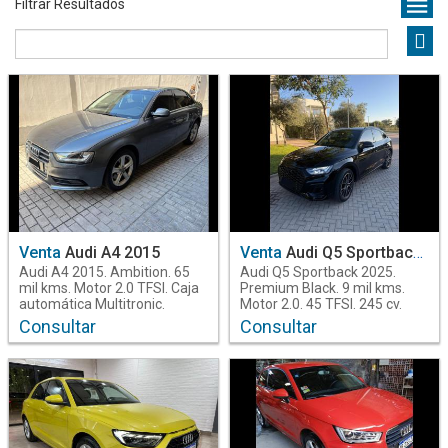
Filtrar Resultados
Operacion
Venta
4
Combustible
Nafta
4
Año
Venta
Audi A4 2015
Venta
Audi Q5 Sportback 2025
2015
1
Audi A4 2015. Ambition. 65
Audi Q5 Sportback 2025.
2017
1
mil kms. Motor 2.0 TFSI. Caja
Premium Black. 9 mil kms.
automática Multitronic.
Motor 2.0. 45 TFSI. 245 cv.
2020
2
Cuero. Mallorca Automóviles.
Tracción Quattro. Caja
Consultar
Consultar
Estrada N°266,
automática S-Tronic. Mallorca
B°Reconquista, Santiago del
Automóviles. Manuel Estrada
Modelo
Estero. Teléfono: (0385)
N°266, B°Reconquista,
A1
2
6013961 - WhatsApp:
Santiago del Estero. Si querés
3854205568. Descubrí más
conocer nuestra ubicación
A4
1
en
copiá el siguiente link:
Q5
1
www.mallorcaautomoviles.com.
https://maps.app.goo.gl/WEZh
Seguinos en
Teléfono: (0.3.8.5)