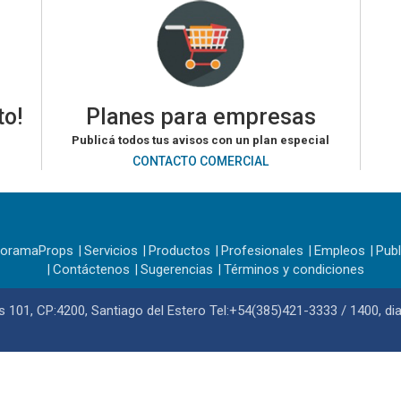
to!
Planes para empresas
Publicá todos tus avisos con un plan especial
CONTACTO COMERCIAL
noramaProps
Servicios
Productos
Profesionales
Empleos
Publ
Contáctenos
Sugerencias
Términos y condiciones
101, CP:4200, Santiago del Estero Tel:+54(385)421-3333 / 1400,
di