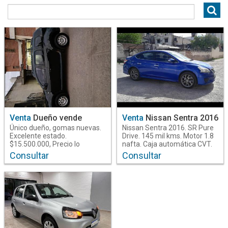
Operacion
Venta
3
Marca
Nissan
1
Renault
2
Venta
Dueño vende
Venta
Nissan Sentra 2016
Combustible
Único dueño, gomas nuevas.
Nissan Sentra 2016. SR Pure
Nafta
2
Excelente estado.
Drive. 145 mil kms. Motor 1.8
$15.500.000, Precio lo
nafta. Caja automática CVT.
charlamos
Mallorca Automóviles.
Consultar
Consultar
Transmision
Manuel Estrada N°266,
B°Reconquista, Santiago del
Automatica
1
Estero. Si querés conocer
Manual
2
nuestra ubicación copiá el
siguiente link:
https://maps.app.goo.gl/WEZh
Teléfono: (0.3.8.5)
Puertas
6.0.1.3.9.6.1 - WhatsApp
4 Puertas
1
3.8.5.4.2.0 5.5.6.8 (Link para