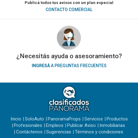
Publicá todos tus avisos con un plan especial
CONTACTO COMERCIAL
¿Necesitás ayuda o asesoramiento?
INGRESÁ
A PREGUNTAS FRECUENTES
Inicio
SoloAuto
PanoramaProps
Servicios
Productos
Profesionales
Empleos
Publicar Aviso
Inmobiliarias
Contáctenos
Sugerencias
Términos y condiciones