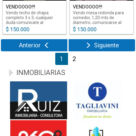
VENDOOOO!!!
VENDOOOO!!!
Vendo techo de chapa
Vendo mesa redonda para
completo 3 x 3, cualquier
comedor, 1,20 mts de
duda comunicate al
diametro, comunicarse al
3854811820
3854811820
$ 150.000
$ 150.000
Anterior
Siguiente
1
2
INMOBILIARIAS