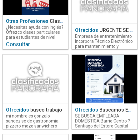
PERÚ 51
www.estudiotagliavini.com.ar
info@estudiotagliavini.com.ar
Otras Profesiones
Clases Particulares de Ingles
¿Necesitas ayuda con Inglés?
Ofrecidos
URGENTE SE BUSCA TÉCNICO ELECTRÓNICO
Ofrezco clases particulares
Empresa de entretenimiento
para estudiantes de nivel
incorpora Técnico Electrónico
primario y secundario. Las
Consultar
para mantenimiento y
clases se adaptan a las
reparación de máquinas
necesidades de cada alumno,
recreativas. Requisitos:
ya sea para reforzar
técnico egresado o
contenidos, preparar
estudiante avanzado,
exámenes, realizar trabajos
experiencia en diagnóstico y
prácticos o resolver dudas. ?
reparación de equipos
Consultas: 385 5075065
electrónicos, disponibilidad
horaria para fines de semana,
horarios rotativos.
(RESIDENCIA, SANTIAGO
CAPITAL) Sueldo competitivo.
Enviar CV:
Ofrecidos
busco trabajo
Ofrecidos
Buscamos Empleada Doméstica
jesqrecursoshumanos@gmail.c
mi nombre es gonzalo
SE BUSCA EMPLEADA
sandez se de gastronomia
DOMÉSTICA Barrio Centro ?
pizzero mozo sanwichero
Santiago del Estero Capital
lomitero parrillero ayudante
Tareas: ? Cocina ? Limpieza
de albañil y me destaco a
general ? Lavado y planchado