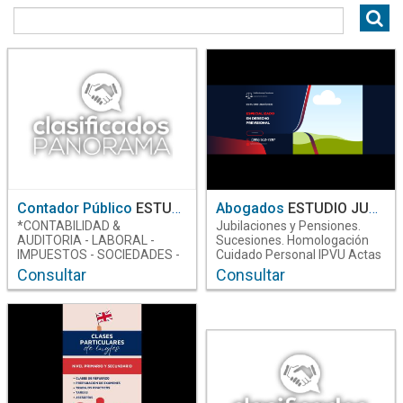
Servicios
Empleos
13
Profesionales
3
Servicios
8
Contador Público
ESTUDIO CONTABLE - INMOBILIARIA TAGLIAVINI
Abogados
ESTUDIO JURÍDICO
*CONTABILIDAD &
Jubilaciones y Pensiones.
AUDITORIA - LABORAL -
Sucesiones. Homologación
IMPUESTOS - SOCIEDADES -
Cuidado Personal IPVU Actas
CERTIFICACIONES - RUPSE -
Digitales y apostillas. WA 54
Consultar
Consultar
PLANES DE FACILIDADES DE
385 5127287
PAGO. *COMPRA - VENTA -
logestionamostodo@gmail.com
ALQUILERES - TASACIONES -
ADMIN. DE PROPIEDADES -
ASESORAMIENTO
COMERCIAL FINANCIERO.
ESTUDIO CONTABLE -
INMOBILIARIA TAGLIAVINI -
Tel: 4212258 - 4237596 -