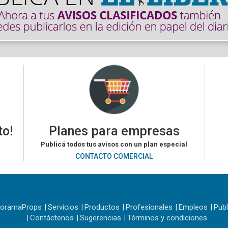
to!
Planes para empresas
Publicá todos tus avisos con un plan especial
CONTACTO COMERCIAL
noramaProps
Servicios
Productos
Profesionales
Empleos
Publ
Contáctenos
Sugerencias
Términos y condiciones