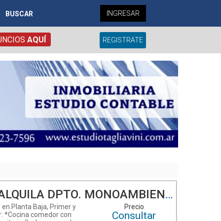
INGRESAR
BUSCAR
UNCIOS
AQUÍ
REGISTRATE
MBIENTES - Bº CONGRESO - SANTA FE Nº 219 - ENTRE CALLE SAN MARTIN Y AV
 en Planta Baja, Primer y
Precio
Consultar
r: *Cocina comedor con