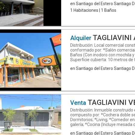
en Santiago del Estero Santiago D
cuatro hornallas a gas, extractor d
microondas, calefón a gas y secto
1 Habitaciones | 1 Baños
simple de acero inoxidable y lava
Amplio (Con salida a balcón); *1 
bacha simple, mesada de granito, 
mochila y bidet, todo con grifería
de la manzana (Con baranda de al
TAGLIAVINI ALQUILA LOCAL - 
Alquiler
solarium con baño. Superficie cub
cuadrados construidos aproxima
Distribución: Local comercial const
Unidad Funcional: 3º piso con acc
conformado por: *Salón comercial (
ascensor. Servicios: Agua, cloacas,
Baños (Con inodoro con mochila y 
Avenida pavimentada.
Superficie cubierta: 10 metros de
fondo (100 metros cuadrados ap
en Santiago del Estero Santiago D
Servicios: Agua, energía eléctrica, 
teléfono. Ubicación: Excelente ub
Aguirre Nº 739, esquina Calle Yap
transporte público y comercios. Alt
peatonal. A 3 km. De Plaza Liberta
Ciudad). INMOBILIARIA TAGLIAVINI 
423-7596 - Celular: (0385) 156-98
TAGLIAVINI VENDE CASA - Bº CABIL
Venta
www.estudiotagliavini.com.ar -
info@estudiotagliavini.com.ar
Distribución: Inmueble construido 
compuesto por: *Cochera doble se
Dormitorios; *Living; *Comedor en
galería; *Cocina (Incluye mesada 
de acero inoxidable, mueble bajo
en Santiago del Estero Santiago D
cuatro hornallas); *2 Baños; *Lava