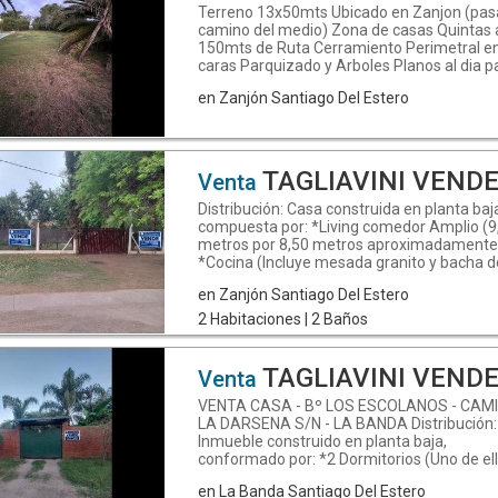
*Balcón.
aprobados al dia para escriturar Posee ca
Terreno 13x50mts Ubicado en Zanjon (pa
de vigilancia
camino del medio) Zona de casas Quintas 
150mts de Ruta Cerramiento Perimetral e
caras Parquizado y Arboles Planos al dia p
escriturar
en Zanjón Santiago Del Estero
TAGLIAVINI VENDE CASA/FINCA - ZANJON - KM 1
Venta
Distribución: Casa construida en planta baj
compuesta por: *Living comedor Amplio (9
metros por 8,50 metros aproximadamente
*Cocina (Incluye mesada granito y bacha d
de acero inoxidable, mueble de alacena y b
en Zanjón Santiago Del Estero
mesada madera, cocina 4 hornallas y horno
Dormitorios; *2 Baños completos (Con inod
2 Habitaciones | 2 Baños
bidet, bacha de lavar y ducha, todo con grif
*Galería semicubierta; *Deposito cubierto 
baño); *Patio trasero parquizado (Amplio 
TAGLIAVINI VENDE - CASA - Bº LOS ESC
Venta
pileta de material de 45.000 litros); *Patio
delantero parquizado; *Amplio terreno ce
VENTA CASA - Bº LOS ESCOLANOS - CAM
en su totalidad con alambrado olímpico
LA DARSENA S/N - LA BANDA Distribución:
perimetral. Superficie terreno: 32 metros 
Inmueble construido en planta baja,
frente por igual contrafrente, por 274 met
conformado por: *2 Dormitorios (Uno de el
de fondo (8.800 metros cuadrados
con vestidor); *Cocina comedor integrado 
en La Banda Santiago Del Estero
aproximadamente). Superficie cubierta: 2
bacha doble de acero inoxidable con grifer