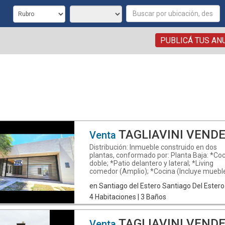
PUBLICÁ TUS AN
TAGLIAVINI VENDE CASA - Bº LA ALHAMBRA -
Venta
Distribución: Inmueble construido en dos
plantas, conformado por: Planta Baja: *Co
doble; *Patio delantero y lateral; *Living
comedor (Amplio); *Cocina (Incluye muebl
bajo mesada y alacena de melamina, cocin
en Santiago del Estero Santiago Del Estero
anafe eléctrico, extractor de aire, bacha do
de acero inoxidable con mesada de mármo
4 Habitaciones | 3 Baños
grifería doble); *Lavadero con salida a pati
para tendido de ropa (Incluye termotanque
*Baño completo (Compuesto por antebañ
TAGLIAVINI VENDE DPTO. (EN POZO) - TORRE ANDALU
Venta