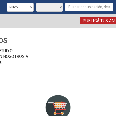
PUBLICÁ TUS AN
OS
ETUD O
N NOSOTROS A
0
.