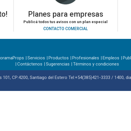
to!
Planes para empresas
Publicá todos tus avisos con un plan especial
CONTACTO COMERCIAL
noramaProps
Servicios
Productos
Profesionales
Empleos
Publ
Contáctenos
Sugerencias
Términos y condiciones
101, CP:4200, Santiago del Estero Tel:+54(385)421-3333 / 1400,
di