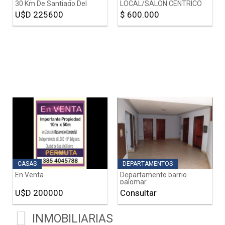
30 Km De Santiago Del
LOCAL/SALON CENTRICO
Estero
U$D 225600
$ 600.000
CASAS
DEPARTAMENTOS
En Venta
Departamento barrio
palomar
U$D 200000
Consultar
INMOBILIARIAS