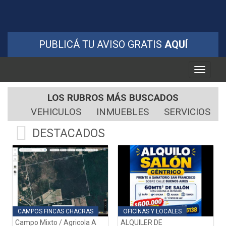
PUBLICÁ TU AVISO GRATIS
AQUÍ
Toggle
navigati
LOS RUBROS MÁS BUSCADOS
VEHICULOS
INMUEBLES
SERVICIOS
DESTACADOS
CAMPOS FINCAS CHACRAS
OFICINAS Y LOCALES
Campo Mixto / Agricola A
ALQUILER DE