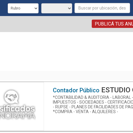
PUBLICÁ TUS AN
ESTUDIO CONTABLE 
Contador Público
*CONTABILIDAD & AUDITORIA - LABORAL 
IMPUESTOS - SOCIEDADES - CERTIFICACI
- RUPSE - PLANES DE FACILIDADES DE PAG
*COMPRA - VENTA - ALQUILERES -
TASACIONES - ADMIN. DE PROPIEDADES -
ASESORAMIENTO COMERCIAL FINANCIER
ESTUDIO CONTABLE - INMOBILIARIA
TAGLIAVINI - Tel: 4212258 - 4237596 - PER