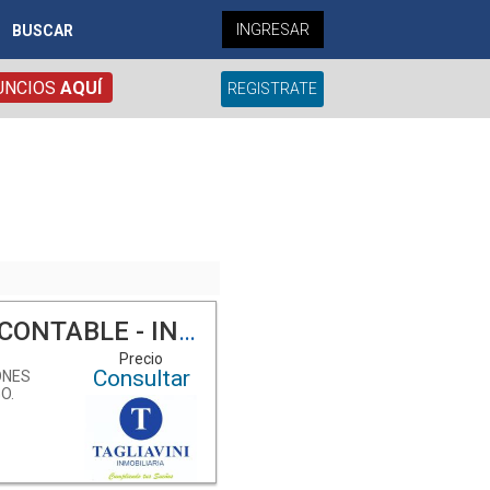
INGRESAR
BUSCAR
UNCIOS
AQUÍ
REGISTRATE
- INMOBILIARIA TAGLIAVINI
-
Precio
Consultar
ONES
O.
O.
Ú 51