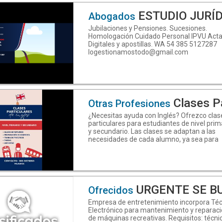
www.estudiotagliavini.com.ar
info@estudiotagliavini.com.ar
ESTUDIO JURÍ
Abogados
Jubilaciones y Pensiones. Sucesiones.
Homologación Cuidado Personal IPVU Act
Digitales y apostillas. WA 54 385 5127287
logestionamostodo@gmail.com
Clases Par
Otras Profesiones
¿Necesitas ayuda con Inglés? Ofrezco clas
particulares para estudiantes de nivel prim
y secundario. Las clases se adaptan a las
necesidades de cada alumno, ya sea para
reforzar contenidos, preparar exámenes,
realizar trabajos prácticos o resolver dudas
Consultas: 385 5075065
URGENTE SE BUSCA T
Ofrecidos
Empresa de entretenimiento incorpora Té
Electrónico para mantenimiento y reparac
de máquinas recreativas. Requisitos: técni