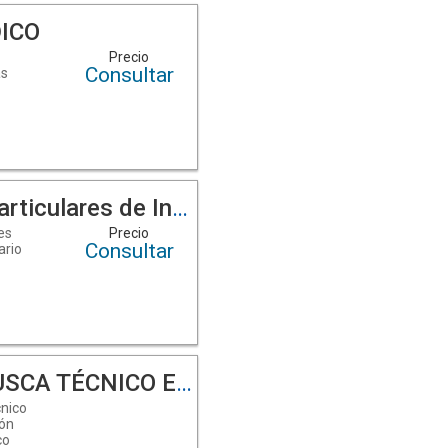
DICO
Precio
Consultar
as
ticulares de Ingles
es
Precio
Consultar
ario
. ?
ÉCNICO ELECTRÓNICO
cnico
ión
co