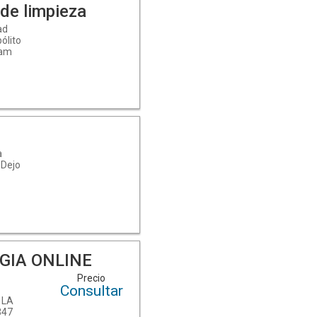
de limpieza
ad
ólito
 am
a
 Dejo
GIA ONLINE
Precio
Consultar
 LA
347