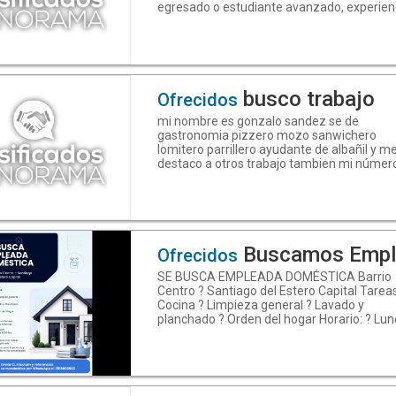
egresado o estudiante avanzado, experien
en diagnóstico y reparación de equipos
electrónicos, disponibilidad horaria para fi
de semana, horarios rotativos.(RESIDENCIA
SANTIAGO CAPITAL) Sueldo competitivo.
Enviar CV:
jesqrecursoshumanos@gmail.
busco trabajo
Ofrecidos
mi nombre es gonzalo sandez se de
gastronomia pizzero mozo sanwichero
lomitero parrillero ayudante de albañil y m
destaco a otros trabajo tambien mi númer
celular 3855371935
Buscamos Empl
Ofrecidos
SE BUSCA EMPLEADA DOMÉSTICA Barrio
Centro ? Santiago del Estero Capital Tareas
Cocina ? Limpieza general ? Lavado y
planchado ? Orden del hogar Horario: ? Lun
viernes: 8:00 a 16:00 hs. ? Sábados: 8:00 a 
hs. Ofrecemos: ? Trabajo registrado (relac
de dependencia) Presentar: ? Experiencia 
referencias comprobables Si te interesa la
propuesta envianos tu Curriculum y refere