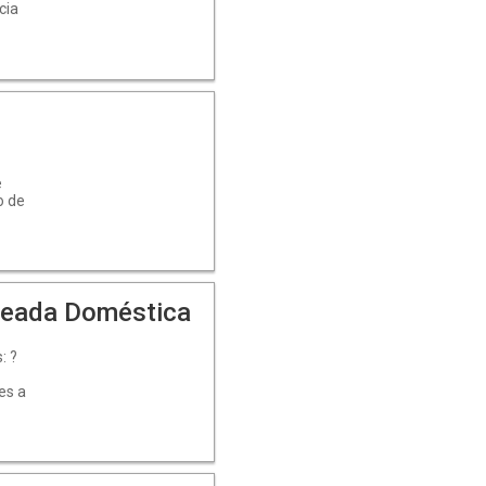
cia
nes
,
com
e
o de
eada Doméstica
: ?
es a
12:00
ión
y
ncias