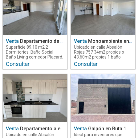
Venta
Departamento de 2 dormitorios en Venta Edificio Ey.
Venta
Monoambiente en Venta Edifcio Ey.
Superficie 89.10 m2 2
Ubicado en calle Absalón
Dormitorios. Baño Social
Rojas 757 34m2 propios o
Baño Living comedor Placard.
43.60m2 propios 1 baño
Cocina Living comedor
Consultar
Consultar
en Santiago del Estero
en Santiago del Estero
Santiago Del Estero
Santiago Del Estero
2 Habitaciones | 2 Baños
--- Habitaciones | 1 Baños
Venta
Departamento a estrenar 1 Dorm. en Venta en Edificio Ey.
Venta
Galpón en Ruta 1 en Venta
Ubicado en calle Absalón
Ideal para inversores que