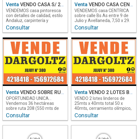
Venta
VENDO CASA S/ 24 de Septiembre ---DARGOLTZ
Venta
VENDO CASA CENTRICA ---DARGOLTZ
VENDEMOS casa pintoresca
VENDEMOS casa CENTRICA
con detalles de calidad, estilo
sobre calle Bs As entre 9 de
Andaluz, carpintería y
Julio y Avellaneda, 7,50 x 29.
aberturas unicas, sobre 24 de
Tratar en Dargoltz Negocios
Consultar
Consultar
en Santiago del Estero
en Santiago del Estero
Septiembre prox. Alsina.
Inmobiliarios, Jujuy 380,
Tratar en Dargoltz Negocios
42181418,385-6972684
Santiago Del Estero
Santiago Del Estero
inmobiliarios, Jujuy N°380,
--- Habitaciones | Baños
--- Habitaciones | Baños
4218418, 385-6972684
Venta
VENDO SOBRE RUTA 208, 36 hectáreas a 500mts de Autopista 9------DARGOLTZ VENDE
Venta
VENDO 2 LOTES B° ATAHONA
OPORTUNIDAD UNICA...
VENDO 2 lotes linderos de
Vendemos 36 hectáreas
25mts x 40mts total 50 x
sobre ruta 208 (550 mts de
40mts, cerramiento olímpico,
frente aprox. de ambos lados
facil acceso iluminado, luz ,
Consultar
Consultar
en Santiago del Estero
en Santiago del Estero
enfrentados de la ruta)se
agua, vecinos valorizan tes,
encuentra a 500mts de la
titulos perfectos. Tratar en
Santiago Del Estero
Santiago Del Estero
nueva Autopista 9, dentro del
DARGOLTZ NEGOCIOS
ejido municipal (según la
INMOBILIARIOS. Jujuy N°380,
municipalidad de la
cel 385-6972684, 4218418