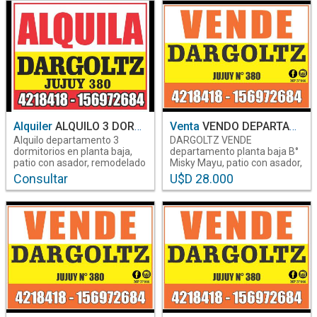
Rubros
Inmuebles
20
Alquiler
ALQUILO 3 DORM PLANTA BAJA MISKY MAYU remodelado.
Venta
VENDO DEPARTAMENTO PLANTA BAJA REMODELADO MISKY MAYU
Alquilo departamento 3
DARGOLTZ VENDE
dormitorios en planta baja,
departamento planta baja B°
patio con asador, remodelado
Misky Mayu, patio con asador,
B°misky Mayu. Valor
remodelado, se cambiaron
Consultar
U$D 28.000
en Santiago del Estero
en Santiago del Estero
$200.000. Tratar en
caños de gas ,agua,
DARGOLTZ NEGOCIOS
electricidad y cloaca. Precio
Santiago Del Estero
Santiago Del Estero
INMOBILIARIOS.
U$S 28.000. Tratar en
--- Habitaciones | Baños
--- Habitaciones | Baños
DARGOLTZ NEGOCIOS
INMOBILIARIOS, Jujuy N°380,
4218418, 385-6972684