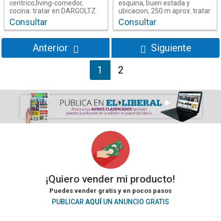
centrico,living-comedor,
esquina, buen estada y
cocina. tratar en DARGOLTZ
ubicacion, 250 m aprox. tratar
NEGOCIOS INMOBILIARIOS,
en DARGOLTZ NEGOCIOS
Consultar
Consultar
en Santiago del Estero
en Santiago del Estero
Jujuy Nº380, tel :4218418, cel
INMOBILIARIOS, Jujuy Nº380,
:385-6912684
tel :4218418, cel :385-
Santiago Del Estero
Santiago Del Estero
6912684
Anterior
Siguiente
--- Habitaciones | Baños
--- Habitaciones | Baños
1
2
¡Quiero vender mi producto!
Puedes vender gratis y en pocos pasos
PUBLICAR
AQUÍ
UN ANUNCIO GRATIS