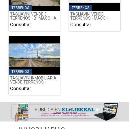
TERRENOS
TERRENOS
TAGLIAVINI VENDE 3
TAGLIAVINI VENDE
TERRENOS - B° MACO - A
TERRENOS - MACO -
2.000 METROS DE
LOTEO PRIVADO
Consultar
Consultar
INDEPENDENCIA - SGO.
"MAQUITO" - SGO. DEL
DEL ESTERO
ESTERO
TERRENOS
TAGLIAVINI INMOBILIARIA
VENDE TERRENOS -
LOTEO CLUB DE CAMPO
Consultar
EL TAMARINDO - Bº
MAQUITO